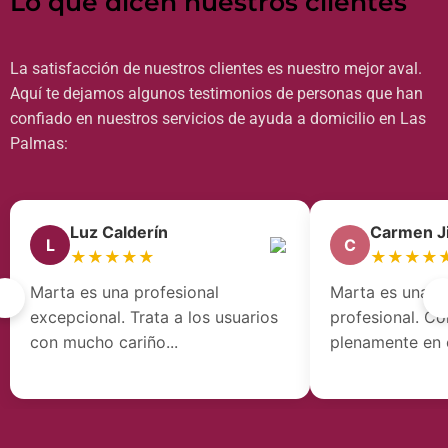
Lo que dicen nuestros clientes
La satisfacción de nuestros clientes es nuestro mejor aval.
Aquí te dejamos algunos testimonios de personas que han
confiado en nuestros servicios de ayuda a domicilio en Las
Palmas:
Luz Calderín
Carmen J
L
C
★★★★★
★★★★
Marta es una profesional
Marta es una e
‹
›
excepcional. Trata a los usuarios
profesional. C
con mucho cariño...
plenamente en el